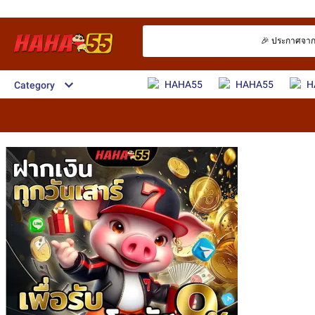
🎉 ประกาศจาก GC
HAHA55
HAHA55
H
Category