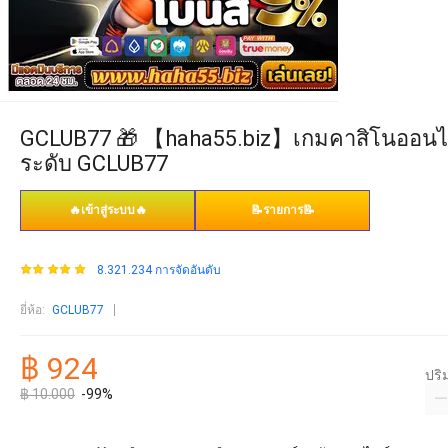
GCLUB77 🎁 【haha55.biz】เกมคาสิโนออนไลน์
ระดับ GCLUB77
🔥เข้าสู่ระบบ🔥
📝รายการ📝
8.321.234 การจัดอันดับ
ยี่ห้อ
:
GCLUB77
฿ 924
ปร
฿ 10.000
-99%