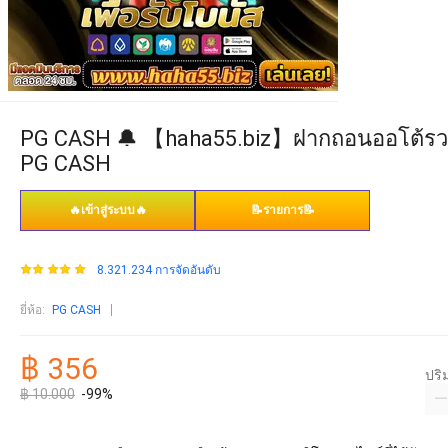
PG CASH 🔔 【haha55.biz】ฝากถอนออโต้รวดเ
PG CASH
🔥เข้าสู่ระบบ🔥
📝รายการ📝
8.321.234 การจัดอันดับ
ยี่ห้อ
:
PG CASH
฿ 356
ปร
฿ 10.000
-99%